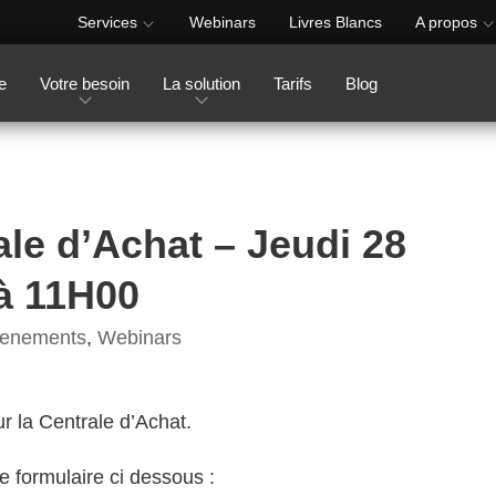
Services
Webinars
Livres Blancs
A propos
e
Votre besoin
La solution
Tarifs
Blog
le d’Achat – Jeudi 28
à 11H00
enements
,
Webinars
r la Centrale d’Achat.
le formulaire ci dessous :