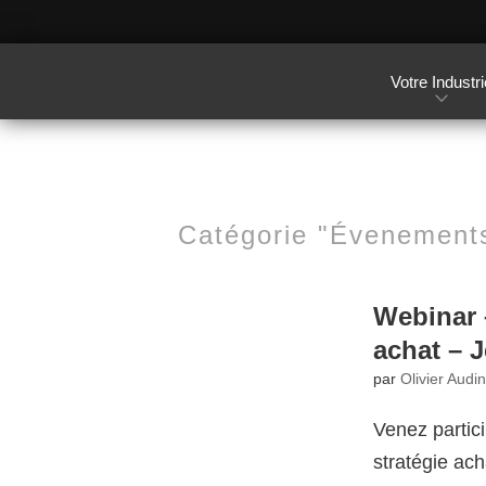
Votre Industri
Catégorie "Évenement
Webinar 
achat – 
par
Olivier Audi
Venez partic
stratégie ac