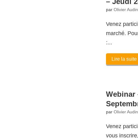
– Jeudi 
par
Olivier Audi
Venez partic
marché. Pour 
:...
Lire la suite
Webinar 
Septembr
par
Olivier Audi
Venez partic
vous inscrire