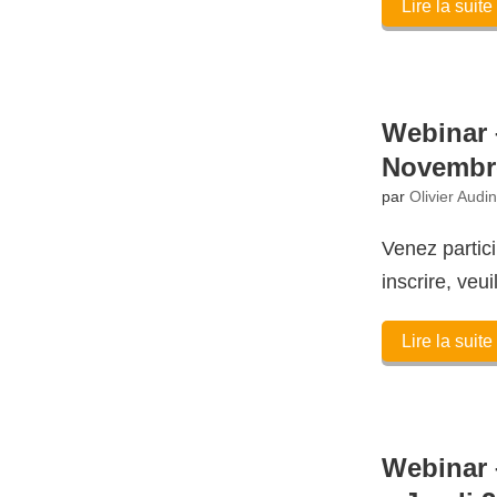
Lire la suite
Webinar 
Novembre
par
Olivier Audi
Venez partic
inscrire, veui
Lire la suite
Webinar 