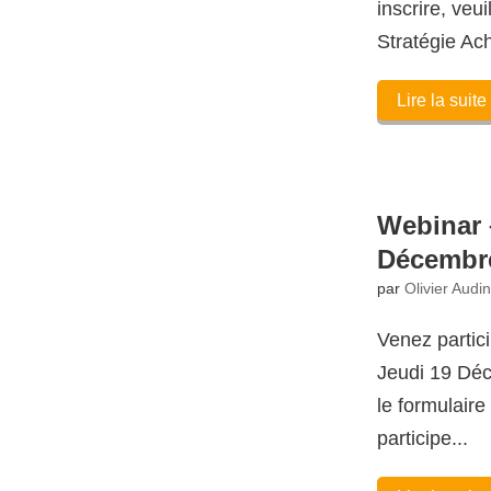
inscrire, veu
Stratégie Ach
Lire la suite
Webinar 
Décembre
par
Olivier Audi
Venez partic
Jeudi 19 Déc
le formulair
participe...