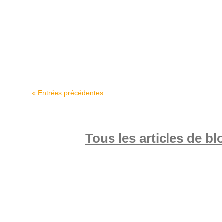
chiffre d’affaires dans de nombreux secteurs, 
un levier d’optimisation financière.
« Entrées précédentes
Tous les articles de bl