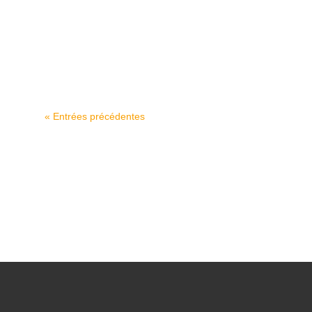
inversé ou ponctuel)...
« Entrées précédentes