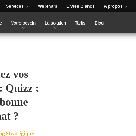
Services
Webinars
Livres Blancs
A propos
e
Votre besoin
La solution
Tarifs
Blog
tez vos
: Quizz :
 bonne
hat ?
ng Stratégique