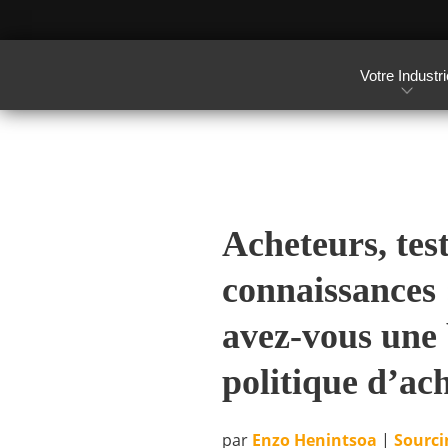
Votre Industri
Acheteurs, tes
connaissances 
avez-vous une
politique d’ac
par
Enzo Henintsoa
|
Sourci